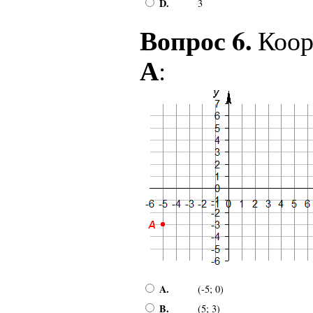
D.
3
Вопрос 6.
Коор
А
:
A.
(-5; 0)
B.
(5; 3)