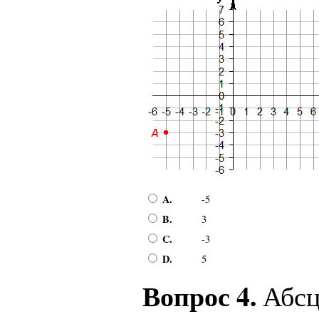
A.
-5
B.
3
C.
-3
D.
5
Вопрос 4.
Абсц