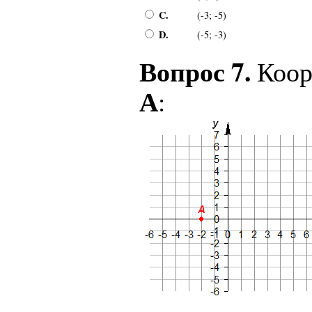
C.
(-3; -5)
D.
(-5; -3)
Вопрос 7.
Коор
А
: