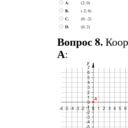
A.
(2; 0)
B.
(-2; 0)
C.
(0; -2)
D.
(0; 2)
Вопрос 8.
Коор
А
: