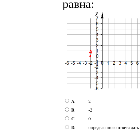
равна:
A.
2
B.
-2
C.
0
D.
определенного ответа дать