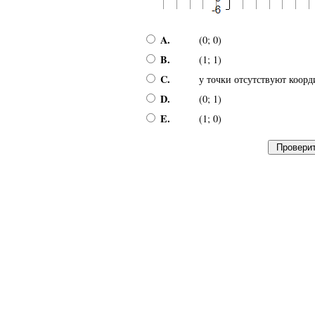
A.
(0; 0)
B.
(1; 1)
C.
у точки отсутствуют коор
D.
(0; 1)
E.
(1; 0)