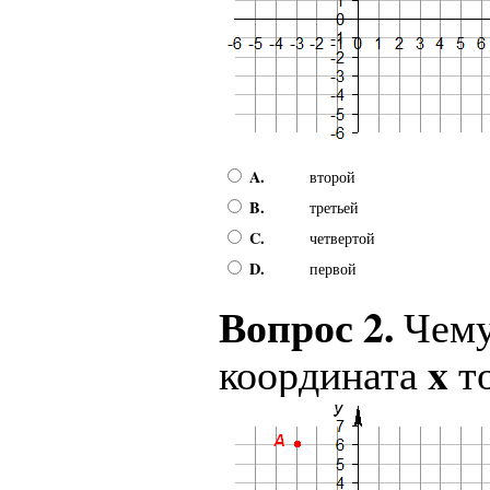
A.
второй
B.
третьей
C.
четвертой
D.
первой
Вопрос 2.
Чему
x
координата
т