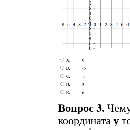
A.
0
B.
-6
C.
-3
D.
3
E.
6
Вопрос 3.
Чему
у
координата
т